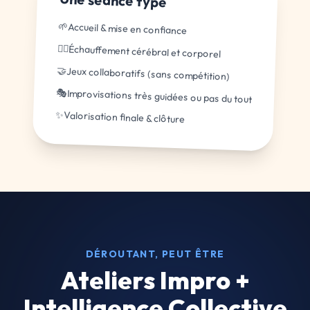
Une séance type
🌱
Accueil & mise en confiance
💆‍♂️
Échauffement cérébral et corporel
🤝
Jeux collaboratifs (sans compétition)
🎭
Improvisations très guidées ou pas du tout
✨
Valorisation finale & clôture
DÉROUTANT, PEUT ÊTRE
Ateliers Impro +
Intelligence Collective